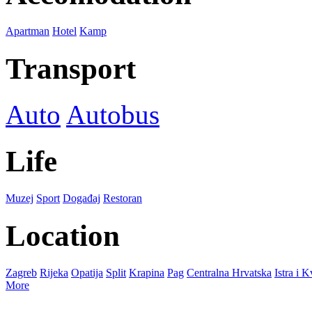
Apartman
Hotel
Kamp
Transport
Auto
Autobus
Life
Muzej
Sport
Događaj
Restoran
Location
Zagreb
Rijeka
Opatija
Split
Krapina
Pag
Centralna Hrvatska
Istra i 
More