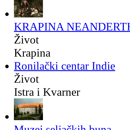
KRAPINA NEANDERT
Život
Krapina
Ronilački centar Indie
Život
Istra i Kvarner
Muzej seljačkih buna