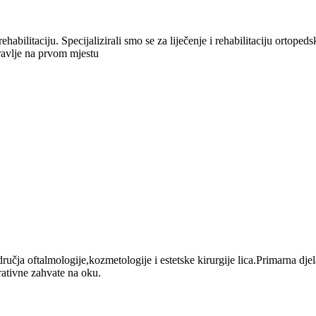
habilitaciju. Specijalizirali smo se za liječenje i rehabilitaciju ortoped
ravlje na prvom mjestu
čja oftalmologije,kozmetologije i estetske kirurgije lica.Primarna djelat
erativne zahvate na oku.