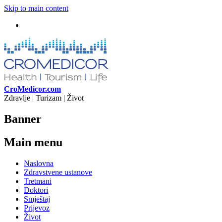
Skip to main content
CroMedicor.com
Zdravlje | Turizam | Život
Banner
Main menu
Naslovna
Zdravstvene ustanove
Tretmani
Doktori
Smještaj
Prijevoz
Život