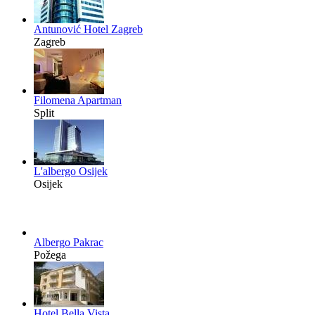
Antunović Hotel Zagreb
Zagreb
Filomena Apartman
Split
L'albergo Osijek
Osijek
Albergo Pakrac
Požega
Hotel Bella Vista