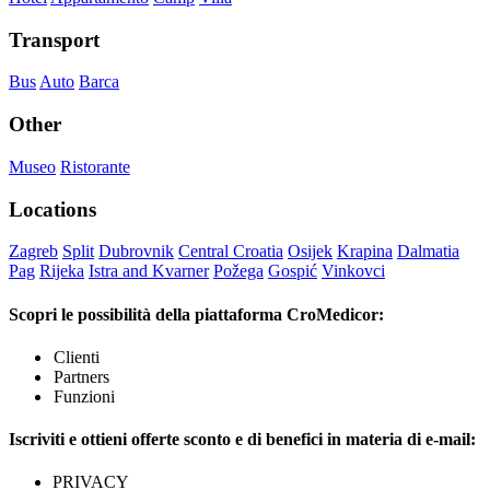
Transport
Bus
Auto
Barca
Other
Museo
Ristorante
Locations
Zagreb
Split
Dubrovnik
Central Croatia
Osijek
Krapina
Dalmatia
Pag
Rijeka
Istra and Kvarner
Požega
Gospić
Vinkovci
Scopri le possibilità della piattaforma CroMedicor:
Clienti
Partners
Funzioni
Iscriviti e ottieni offerte sconto e di benefici in materia di e-mail:
PRIVACY