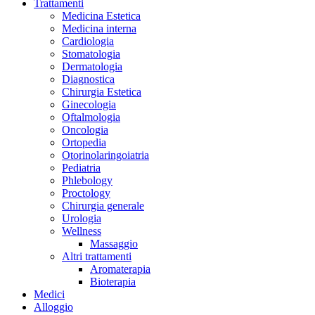
Trattamenti
Medicina Estetica
Medicina interna
Cardiologia
Stomatologia
Dermatologia
Diagnostica
Chirurgia Estetica
Ginecologia
Oftalmologia
Oncologia
Ortopedia
Otorinolaringoiatria
Pediatria
Phlebology
Proctology
Chirurgia generale
Urologia
Wellness
Massaggio
Altri trattamenti
Aromaterapia
Bioterapia
Medici
Alloggio