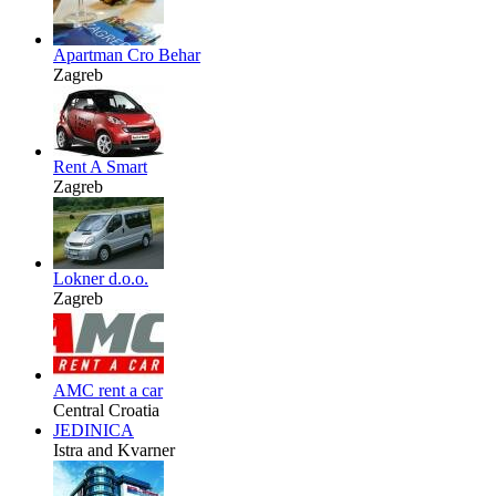
Apartman Cro Behar
Zagreb
Rent A Smart
Zagreb
Lokner d.o.o.
Zagreb
AMC rent a car
Central Croatia
JEDINICA
Istra and Kvarner