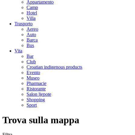
Appartamento
Camp
Hotel
Villa
Trasporto
Aereo
Auto
Barca
Bus
Vita
Bar
Club
Croatian indigenous products
Evento
Museo
Pharmacie
Ristorante
Salon ljepote
Shopping
Sport
Trova sulla mappa
Filtra